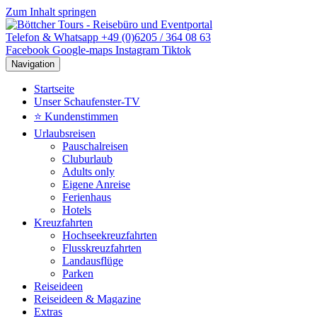
Zum Inhalt springen
Telefon & Whatsapp +49 (0)6205 / 364 08 63
Facebook
Google-maps
Instagram
Tiktok
Navigation
Startseite
Unser Schaufenster-TV
⭐ Kundenstimmen
Urlaubsreisen
Pauschalreisen
Cluburlaub
Adults only
Eigene Anreise
Ferienhaus
Hotels
Kreuzfahrten
Hochseekreuzfahrten
Flusskreuzfahrten
Landausflüge
Parken
Reiseideen
Reiseideen & Magazine
Extras