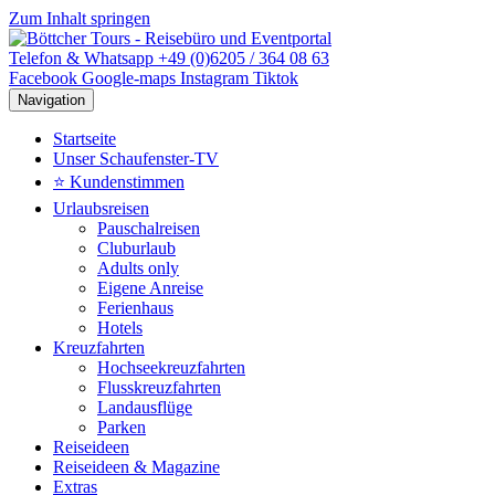
Zum Inhalt springen
Telefon & Whatsapp +49 (0)6205 / 364 08 63
Facebook
Google-maps
Instagram
Tiktok
Navigation
Startseite
Unser Schaufenster-TV
⭐ Kundenstimmen
Urlaubsreisen
Pauschalreisen
Cluburlaub
Adults only
Eigene Anreise
Ferienhaus
Hotels
Kreuzfahrten
Hochseekreuzfahrten
Flusskreuzfahrten
Landausflüge
Parken
Reiseideen
Reiseideen & Magazine
Extras