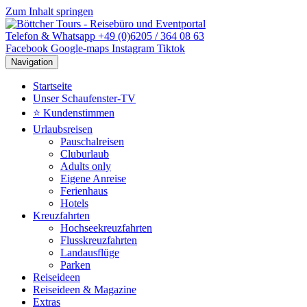
Zum Inhalt springen
Telefon & Whatsapp +49 (0)6205 / 364 08 63
Facebook
Google-maps
Instagram
Tiktok
Navigation
Startseite
Unser Schaufenster-TV
⭐ Kundenstimmen
Urlaubsreisen
Pauschalreisen
Cluburlaub
Adults only
Eigene Anreise
Ferienhaus
Hotels
Kreuzfahrten
Hochseekreuzfahrten
Flusskreuzfahrten
Landausflüge
Parken
Reiseideen
Reiseideen & Magazine
Extras