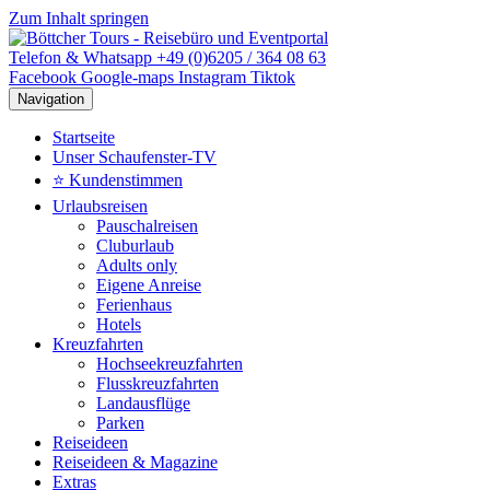
Zum Inhalt springen
Telefon & Whatsapp +49 (0)6205 / 364 08 63
Facebook
Google-maps
Instagram
Tiktok
Navigation
Startseite
Unser Schaufenster-TV
⭐ Kundenstimmen
Urlaubsreisen
Pauschalreisen
Cluburlaub
Adults only
Eigene Anreise
Ferienhaus
Hotels
Kreuzfahrten
Hochseekreuzfahrten
Flusskreuzfahrten
Landausflüge
Parken
Reiseideen
Reiseideen & Magazine
Extras