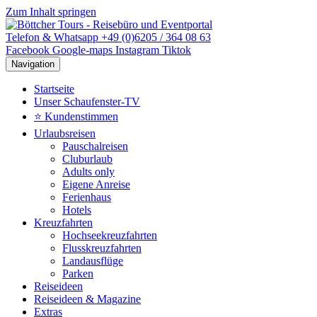
Zum Inhalt springen
Telefon & Whatsapp +49 (0)6205 / 364 08 63
Facebook
Google-maps
Instagram
Tiktok
Navigation
Startseite
Unser Schaufenster-TV
⭐ Kundenstimmen
Urlaubsreisen
Pauschalreisen
Cluburlaub
Adults only
Eigene Anreise
Ferienhaus
Hotels
Kreuzfahrten
Hochseekreuzfahrten
Flusskreuzfahrten
Landausflüge
Parken
Reiseideen
Reiseideen & Magazine
Extras