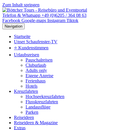
Zum Inhalt springen
Telefon & Whatsapp +49 (0)6205 / 364 08 63
Facebook
Google-maps
Instagram
Tiktok
Navigation
Startseite
Unser Schaufenster-TV
⭐ Kundenstimmen
Urlaubsreisen
Pauschalreisen
Cluburlaub
Adults only
Eigene Anreise
Ferienhaus
Hotels
Kreuzfahrten
Hochseekreuzfahrten
Flusskreuzfahrten
Landausflüge
Parken
Reiseideen
Reiseideen & Magazine
Extras