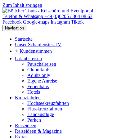
Zum Inhalt springen
Telefon & Whatsapp +49 (0)6205 / 364 08 63
Facebook
Google-maps
Instagram
Tiktok
Navigation
Startseite
Unser Schaufenster-TV
⭐ Kundenstimmen
Urlaubsreisen
Pauschalreisen
Cluburlaub
Adults only
Eigene Anreise
Ferienhaus
Hotels
Kreuzfahrten
Hochseekreuzfahrten
Flusskreuzfahrten
Landausflüge
Parken
Reiseideen
Reiseideen & Magazine
Extras